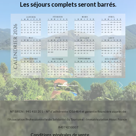
Les séjours complets seront barrés.
Précédent
Suivant
N° SIREN : 941 410 201 - N° d'adhérente ID16484 et garantie financière auprès de
l'Association Professionnelle de Solidarité du Tourisme - Immatriculation Atout France :​
IM074250007​
Conditions
général
​​es d​​e ve
n
te